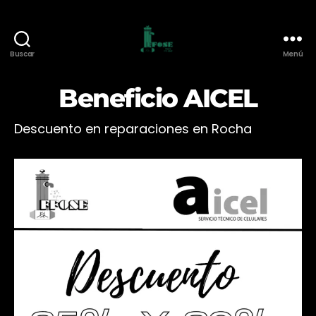
Buscar
Menú
Federación
de
Beneficio AICEL
Funcionarios
de
O.S.E.
Descuento en reparaciones en Rocha