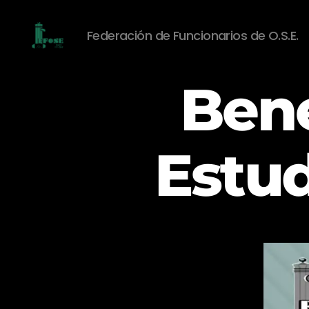
Federación de Funcionarios de O.S.E.
Federación
de
Bene
Funcionarios
de
O.S.E.
Estu