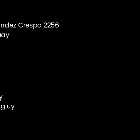
ández Crespo 2256
uay
y
rg.uy