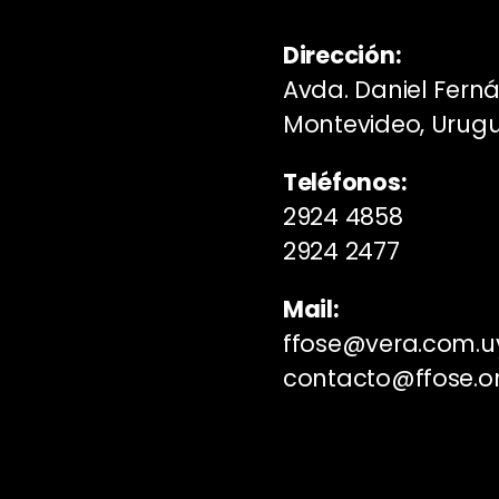
Dirección:
Avda. Daniel Fern
Montevideo, Urug
Teléfonos:
2924 4858
2924 2477
Mail:
ffose@vera.com.u
contacto@ffose.o