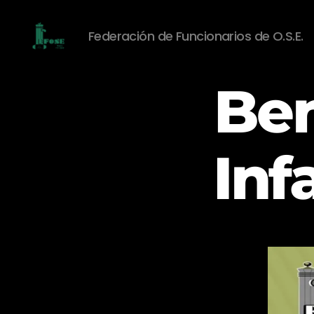
Federación de Funcionarios de O.S.E.
Federación
de
Ben
Funcionarios
de
O.S.E.
Inf