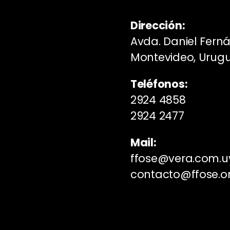
Dirección:
Avda. Daniel Fern
Montevideo, Urug
Teléfonos:
2924 4858
2924 2477
Mail:
ffose@vera.com.u
contacto@ffose.o