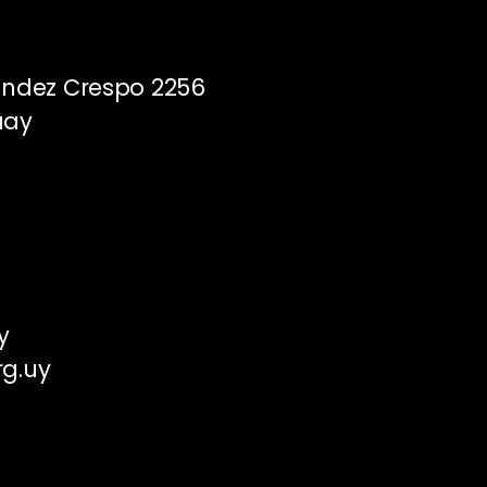
ández Crespo 2256
uay
y
rg.uy