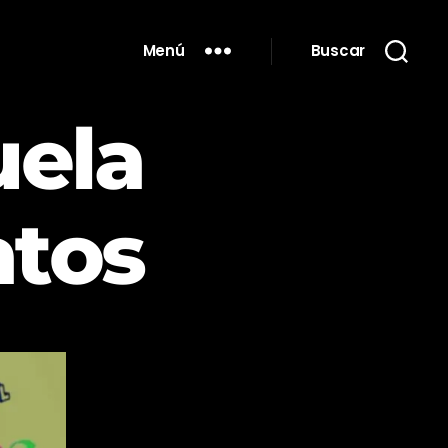
Menú
Buscar
uela
atos