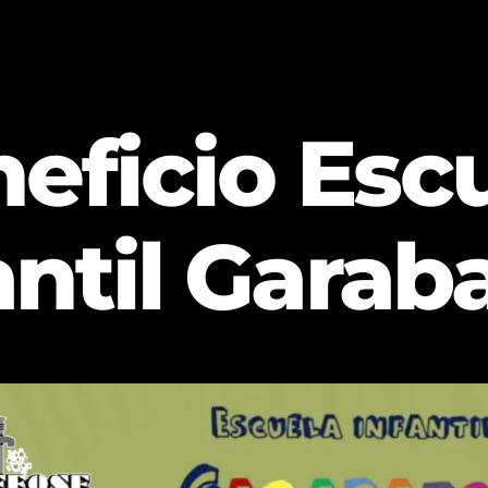
eficio Esc
antil Garab