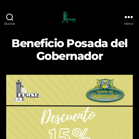
Buscar
Menú
Federación
de
Beneficio Posada del
Funcionarios
de
Gobernador
O.S.E.