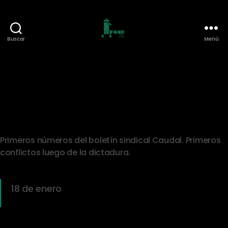
Buscar
Menú
Federación
de
Funcionarios
de
O.S.E.
1984
Primeros números del boletín sindical Caudal. Primeros
conflictos luego de la dictadura.
18 de enero