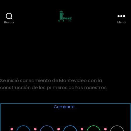
Buscar
Menú
Federación
de
Funcionarios
de
O.S.E.
1857
Se inició saneamiento de Montevideo con la
construcción de los primeros caños maestros.
Comparte…