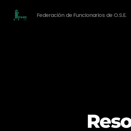
Federación de Funcionarios de O.S.E.
Federación
de
Funcionarios
de
O.S.E.
Reso