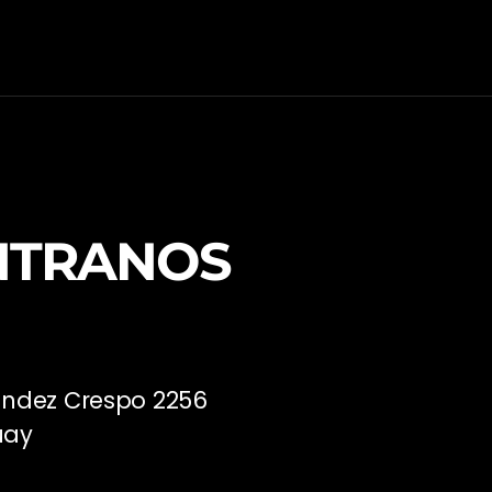
NTRANOS
ández Crespo 2256
uay