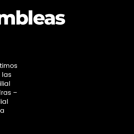
ambleas
rtimos
 las
lial
dras –
ial
la