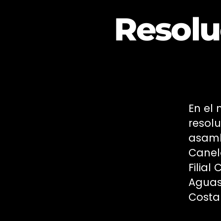
Resolu
En el
resol
asambl
Canelo
Filial
Aguas 
Costa 