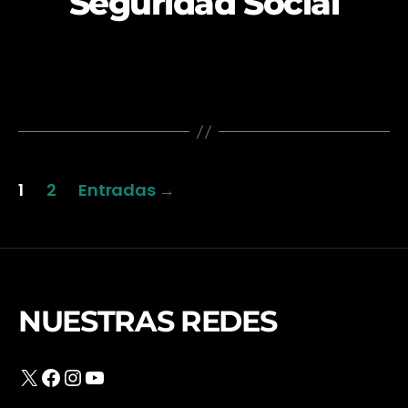
Seguridad Social
Paginación
1
2
Entradas
→
de
entradas
NUESTRAS REDES
X
Facebook
Instagram
YouTube