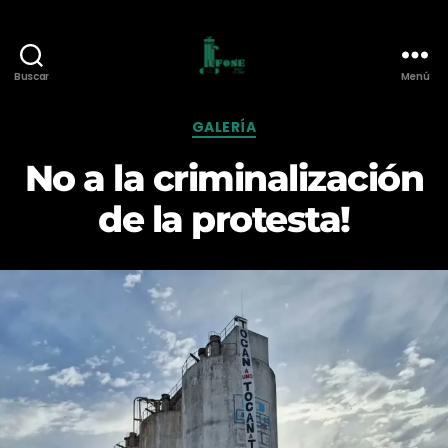
Buscar
Menú
Federación
de
Categorías
GALERÍA
Funcionarios
de
No a la criminalización
O.S.E.
de la protesta!