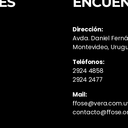
ES
ENCUE
Dirección:
Avda. Daniel Fern
Montevideo, Urug
Teléfonos:
2924 4858
2924 2477
Mail:
ffose@vera.com.u
contacto@ffose.o