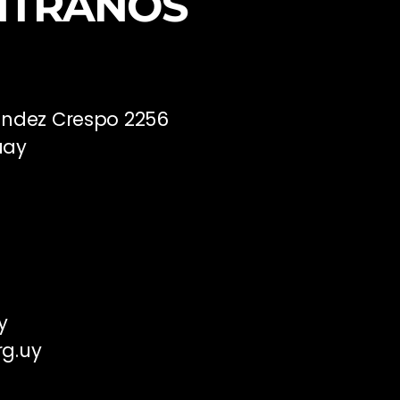
NTRANOS
ández Crespo 2256
uay
y
rg.uy