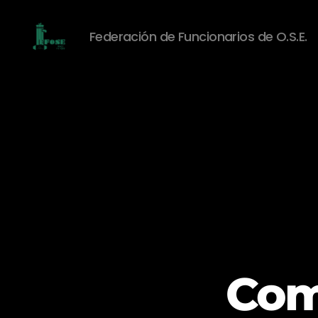
Federación de Funcionarios de O.S.E.
Federación
de
Funcionarios
de
O.S.E.
Com