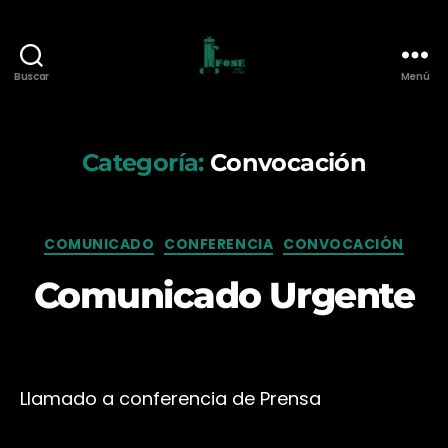
Buscar
Menú
Federación
de
Funcionarios
de
Categoría:
Convocación
O.S.E.
Categorías
COMUNICADO
CONFERENCIA
CONVOCACIÓN
Comunicado Urgente
Llamado a conferencia de Prensa