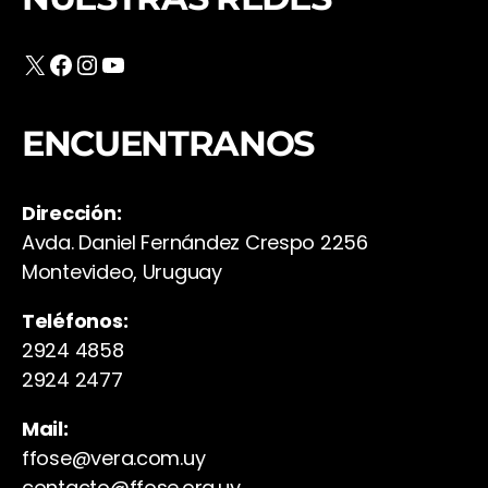
X
Facebook
Instagram
YouTube
ENCUENTRANOS
Dirección:
Avda. Daniel Fernández Crespo 2256
Montevideo, Uruguay
Teléfonos:
2924 4858
2924 2477
Mail:
ffose@vera.com.uy
contacto@ffose.org.uy